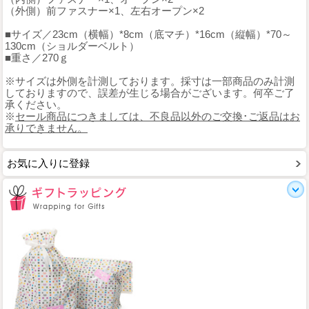
（外側）前ファスナー×1、左右オープン×2
■サイズ／23cm（横幅）*8cm（底マチ）*16cm（縦幅）*70～
130cm（ショルダーベルト）
■重さ／270ｇ
※サイズは外側を計測しております。採寸は一部商品のみ計測
しておりますので、誤差が生じる場合がございます。何卒ご了
承ください。
※
セール商品につきましては、不良品以外のご交換･ご返品はお
承りできません。
お気に入りに登録