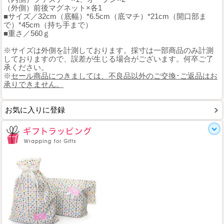
（外側）前後マグネット×各1
■サイズ／32cm（底幅）*6.5cm（底マチ）*21cm（開口部ま
で）*45cm（持ち手まで）
■重さ／560ｇ
※サイズは外側を計測しております。採寸は一部商品のみ計測
しておりますので、誤差が生じる場合がございます。何卒ご了
承ください。
※
セール商品につきましては、不良品以外のご交換･ご返品はお
承りできません。
お気に入りに登録