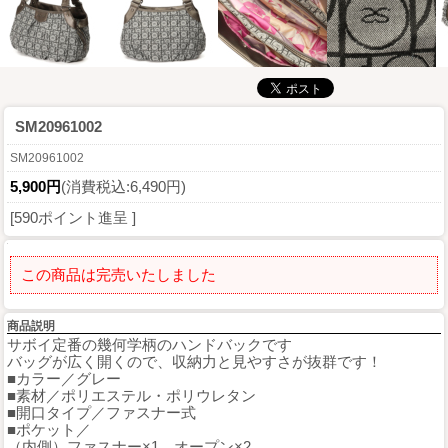
SM20961002
SM20961002
5,900円
(消費税込:6,490円)
[590ポイント進呈 ]
この商品は完売いたしました
商品説明
サボイ定番の幾何学柄のハンドバックです
バッグが広く開くので、収納力と見やすさが抜群です！
■カラー／グレー
■素材／ポリエステル・ポリウレタン
■開口タイプ／ファスナー式
■ポケット／
（内側）ファスナー×1、オープン×2