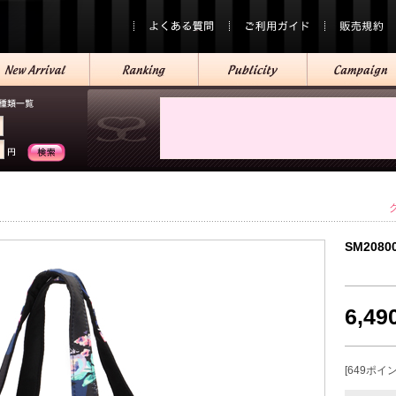
SM2080
6,4
[649ポイ