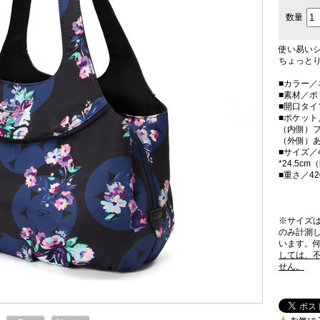
数量
使い易い
ちょっと
■カラー／
■素材／ポ
■開口タ
■ポケット
（内側）フ
（外側）あ
■サイズ／4
*24.5c
■重さ／42
※サイズ
のみ計測
います。何
しては、
せん。