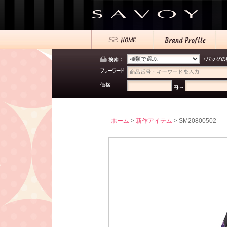
ホーム
>
新作アイテム
> SM20800502