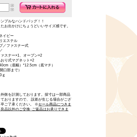
シンプルなハンドバッグ！！
りたお出かけにちょうどいいサイズ感です。
ネイビー
リエステル
イプ／ファスナー式
／
ァスナー×1、オープン×2
おり式マグネット×2
0cm（底幅）*12.5cm（底マチ）
m（開口部まで）
0ｇ
は外側を計測しております。採寸は一部商品
しておりますので、 誤差が生じる場合がござ
卒ご了承ください。 ※
セール商品につきま
不良品以外のご交換･ご返品はお承りできま