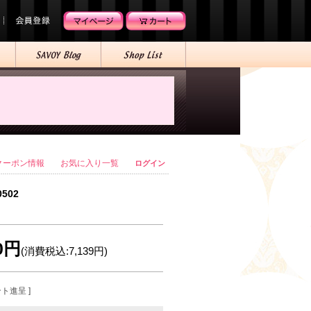
クーポン情報
お気に入り一覧
ログイン
0502
90円
(消費税込:7,139円)
ント進呈 ]