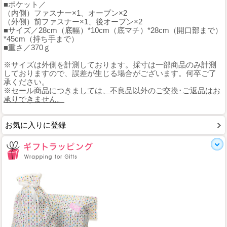
■ポケット／
（内側）ファスナー×1、オープン×2
（外側）前ファスナー×1、後オープン×2
■サイズ／28cm（底幅）*10cm（底マチ）*28cm（開口部まで）
*45cm（持ち手まで）
■重さ／370ｇ
※サイズは外側を計測しております。採寸は一部商品のみ計測
しておりますので、誤差が生じる場合がございます。何卒ご了
承ください。
※
セール商品につきましては、不良品以外のご交換･ご返品はお
承りできません。
お気に入りに登録