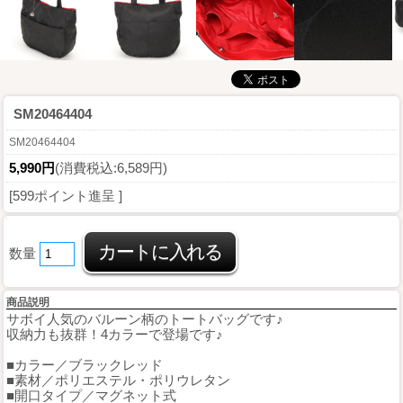
SM20464404
SM20464404
5,990円
(消費税込:6,589円)
[599ポイント進呈 ]
数量
商品説明
サボイ人気のバルーン柄のトートバッグです♪
収納力も抜群！4カラーで登場です♪
■カラー／ブラックレッド
■素材／ポリエステル・ポリウレタン
■開口タイプ／マグネット式