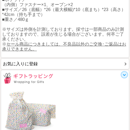
（内側）ファスナー×1、オープン×2
■サイズ／26（底幅）*26（最大横幅)*10（底まち）*23（高さ）
*42cm（持ち手まで）
■重さ／480ｇ
※サイズは外側を計測しております。採寸は一部商品のみ計測
しておりますので、誤差が生じる場合がございます。何卒ご了
承ください。
※
セール商品につきましては、不良品以外のご交換･ご返品はお
承りできません。
お気に入りに登録