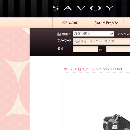
ホーム
>
新作アイテム
> SM20300601