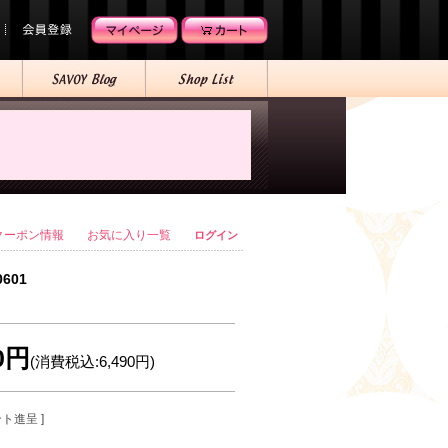
クーポン情報
お気に入り一覧
ログイン
0601
00円
(消費税込:6,490円)
ント進呈 ]