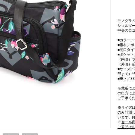
モノグラ
ショルダ
中央のロ
■カラー／
■素材／
■開口タ
■ポケット
（内側）フ
（外側）前
■サイズ／
部まで）*
■重さ／33
※裁断に
の出方に
ご了承く
※サイズ
のみ計測
います。
※
セール
ご返品は