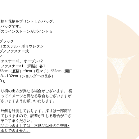
ム柄と花柄をプリントしたバッグ。
ーバッグです。
ゴのラインストーンがポイント☆
ブラック
ポリエステル・ポリウレタン
イプ／ファスナー式
／
ァスナー×1、オープン×2
ファスナー×1 （両脇）各1
33cm（底幅）*9cm（底マチ）*22cm（開口
68～132cm（ショルダーの長さ）
0ｇ
より柄の出方が異なる場合がございます。 柄
よってイメージと異なる場合もございますが
ださいますようお願いいたします。
は外側を計測しております。採寸は一部商品
しておりますので、誤差が生じる場合がござ
何卒ご了承ください。
商品につきましては、不良品以外のご交換･
お承りできません。