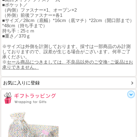
■ポケット／
（内側）ファスナー×1、オープン×2
（外側）前後ファスナー×各1
■サイズ／28cm（底幅）*16cm（底マチ）*22cm（開口部まで）
*48cm（持ち手まで）
持ち手：25ｃｍ
■重さ／370ｇ
※サイズは外側を計測しております。採寸は一部商品のみ計測
しておりますので、誤差が生じる場合がございます。何卒ご了
承ください。
※
セール商品につきましては、不良品以外のご交換･ご返品はお
承りできません。
お気に入りに登録