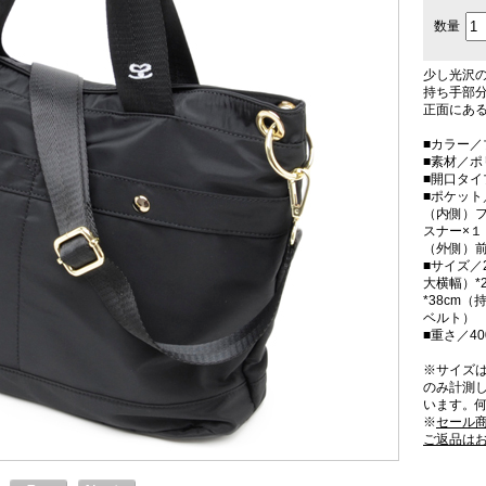
数量
少し光沢
持ち手部
正面にあ
■カラー／
■素材／ポ
■開口タ
■ポケット
（内側）フ
スナー×１
（外側）前
■サイズ／2
大横幅）*
*38cm（
ベルト）
■重さ／40
※サイズ
のみ計測
います。
※
セール
ご返品は