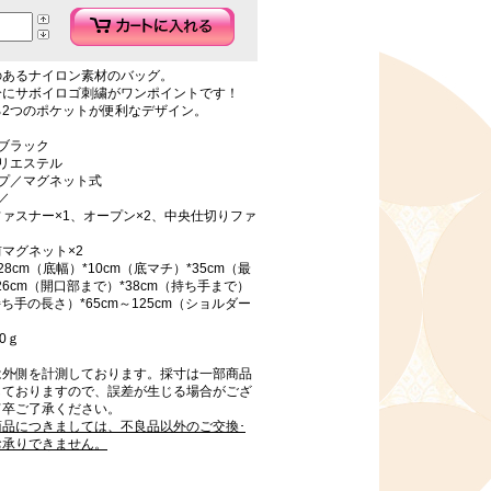
のあるナイロン素材のバッグ。
分にサボイロゴ刺繍がワンポイントです！
る2つのポケットが便利なデザイン。
ブラック
リエステル
イプ／マグネット式
／
ァスナー×1、オープン×2、中央仕切りファ
マグネット×2
8cm（底幅）*10cm（底マチ）*35cm（最
26cm（開口部まで）*38cm（持ち手まで）
持ち手の長さ）*65cm～125cm（ショルダー
0ｇ
は外側を計測しております。採寸は一部商品
しておりますので、誤差が生じる場合がござ
何卒ご了承ください。
商品につきましては、不良品以外のご交換･
お承りできません。