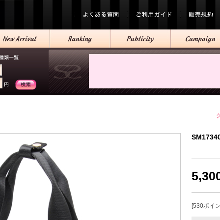
SM1734
5,3
[530ポイ