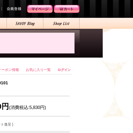
クーポン情報
お気に入り一覧
ログイン
0101
00円
(消費税込:5,830円)
ント進呈 ]