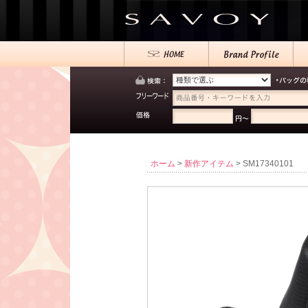
ホーム
>
新作アイテム
> SM17340101