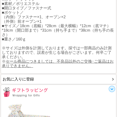
■素材／ポリエステル
■開口タイプ／ファスナー式
■ポケット／
（内側）ファスナー×1、オープン×2
（外側）前オープン×1
■サイズ／18cm（底幅）*28cm（最大横幅）*12cm（底マチ）
*18cm（開口部まで）*31cm（持ち手まで）*38cm（持ち手の長
さ）
■重さ／160ｇ
※サイズは外側を計測しております。採寸は一部商品のみ計測
しておりますので、誤差が生じる場合がございます。何卒ご了
承ください。
※
セール商品につきましては、不良品以外のご交換･ご返品はお
承りできません。
お気に入りに登録