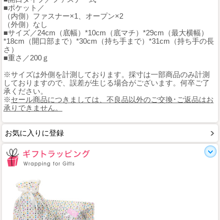
■ポケット／
（内側）ファスナー×1、オープン×2
（外側）なし
■サイズ／24cm（底幅）*10cm（底マチ）*29cm（最大横幅）
*18cm（開口部まで）*30cm（持ち手まで）*31cm（持ち手の長
さ）
■重さ／200ｇ
※サイズは外側を計測しております。採寸は一部商品のみ計測
しておりますので、誤差が生じる場合がございます。何卒ご了
承ください。
※
セール商品につきましては、不良品以外のご交換･ご返品はお
承りできません。
お気に入りに登録