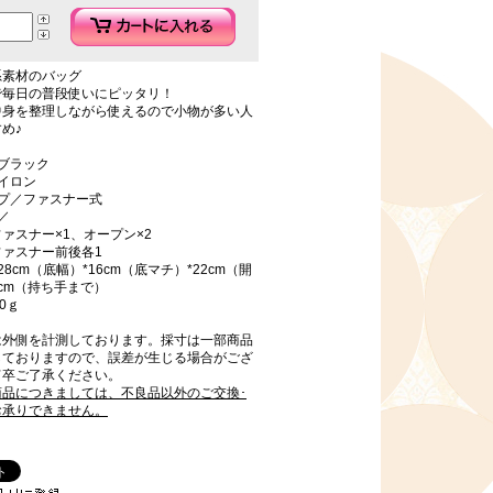
系素材のバッグ
で毎日の普段使いにピッタリ！
中身を整理しながら使えるので小物が多い人
め♪
ブラック
イロン
イプ／ファスナー式
／
ァスナー×1、オープン×2
ファスナー前後各1
8cm（底幅）*16cm（底マチ）*22cm（開
7cm（持ち手まで）
0ｇ
は外側を計測しております。採寸は一部商品
しておりますので、誤差が生じる場合がござ
何卒ご了承ください。
商品につきましては、不良品以外のご交換･
お承りできません。