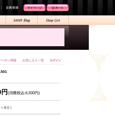
クーポン情報
お気に入り一覧
ログイン
1501
00円
(消費税込:6,930円)
ント進呈 ]