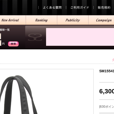
SM1554
6,3
[630ポイ