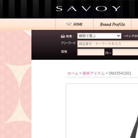
ホーム
>
新作アイテム
> SM15541501