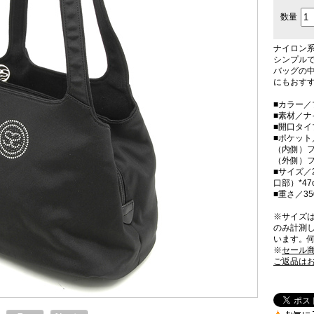
数量
ナイロン
シンプル
バッグの
にもおすす
■カラー／
■素材／ナ
■開口タ
■ポケット
（内側）フ
（外側）
■サイズ／2
口部）*4
■重さ／35
※サイズ
のみ計測
います。
※
セール
ご返品は