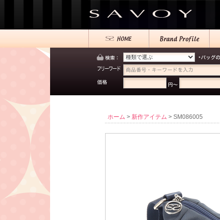
ホーム
>
新作アイテム
> SM086005