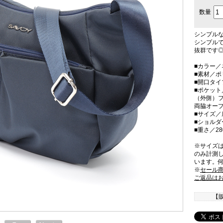
数量
シンプル
シンプル
抜群です
■カラー／
■素材／ポ
■開口タ
■ポケット
（外側）フ
両脇オープ
■サイズ／
■ショルダ
■重さ／28
※サイズ
のみ計測
います。
※
セール
ご返品は
【