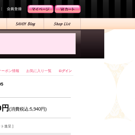
クーポン情報
お気に入り一覧
ログイン
05
00円
(消費税込:5,940円)
ント進呈 ]