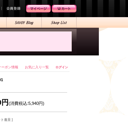
クーポン情報
お気に入り一覧
ログイン
01
00円
(消費税込:5,940円)
ント進呈 ]