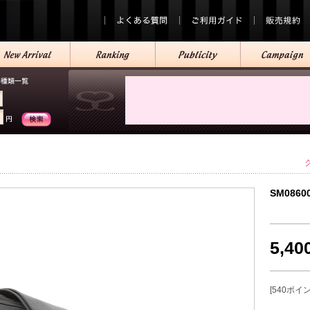
SM0860
5,4
[540ポイ