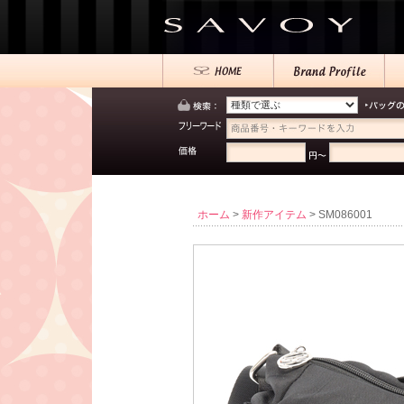
ホーム
>
新作アイテム
> SM086001