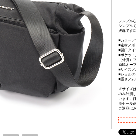
シンプル
シンプル
抜群です
■カラー／
■素材／ポ
■開口タ
■ポケット
（外側）フ
両脇オープ
■サイズ／
■ショルダ
■重さ／28
※サイズ
のみ計測
います。
※
セール
ご返品は