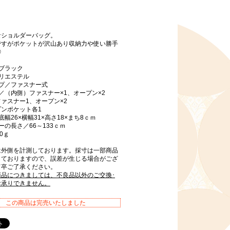
なショルダーバッグ。
ですがポケットが沢山あり収納力や使い勝手
◎
ブラック
リエステル
イプ／ファスナー式
／（内側）ファスナー×1、オープン×2
ァスナー1、オープン×2
ンポケット各1
底幅26×横幅31×高さ18×まち8ｃｍ
ーの長さ／66～133ｃｍ
0ｇ
は外側を計測しております。採寸は一部商品
しておりますので、誤差が生じる場合がござ
何卒ご了承ください。
商品につきましては、不良品以外のご交換･
お承りできません。
この商品は完売いたしました