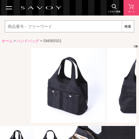
検索
ホーム
>
ハンドバッグ
> SM085501