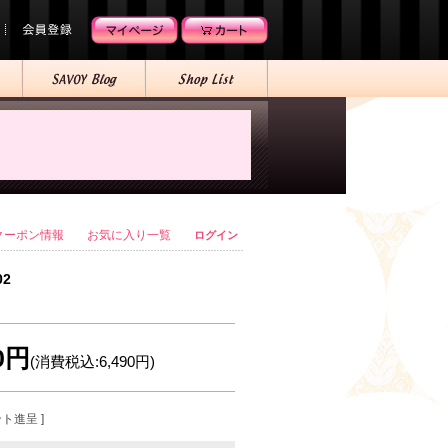
クーポン情報
お気に入り一覧
ログイン
02
00円
(消費税込:6,490円)
ント進呈 ]