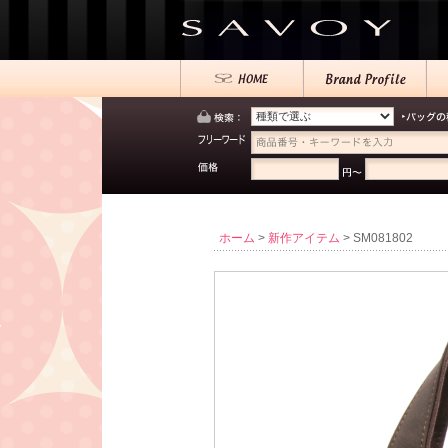
ホーム
>
新作アイテム
> SM081802