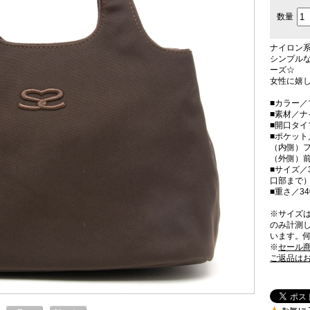
数量
ナイロン
シンプル
ーズ☆
女性に嬉し
■カラー／
■素材／
■開口タ
■ポケット
（内側）フ
（外側）
■サイズ／3
口部まで）
■重さ／34
※サイズ
のみ計測
います。
※
セール
ご返品は