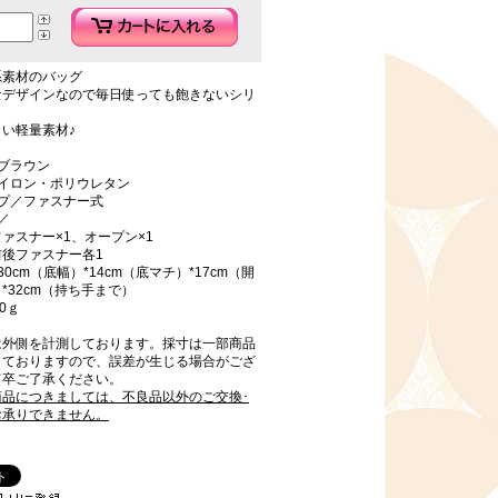
系素材のバッグ
なデザインなので毎日使っても飽きないシリ
い軽量素材♪
ブラウン
ナイロン・ポリウレタン
イプ／ファスナー式
／
ァスナー×1、オープン×1
前後ファスナー各1
0cm（底幅）*14cm（底マチ）*17cm（開
*32cm（持ち手まで）
0ｇ
は外側を計測しております。採寸は一部商品
しておりますので、誤差が生じる場合がござ
何卒ご了承ください。
商品につきましては、不良品以外のご交換･
お承りできません。