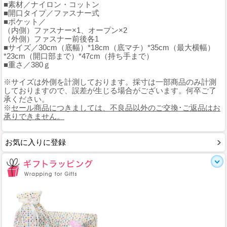
■素材／ナイロン・コットン
■開口タイプ／ファスナー式
■ポケット／
（内側）ファスナー×1、オープン×2
（外側）ファスナー前後各1
■サイズ／30cm（底幅）*18cm（底マチ）*35cm（最大横幅）
*23cm（開口部まで）*47cm（持ち手まで）
■重さ／380ｇ
※サイズは外側を計測しております。採寸は一部商品のみ計測
しておりますので、誤差が生じる場合がございます。何卒ご了
承ください。
※
セール商品につきましては、不良品以外のご交換･ご返品はお
承りできません。
お気に入りに登録