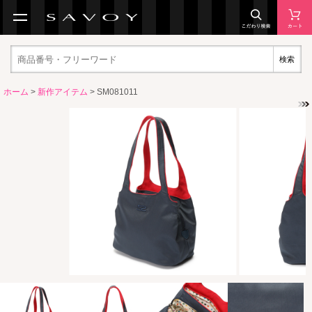
検索
ホーム
>
新作アイテム
> SM081011